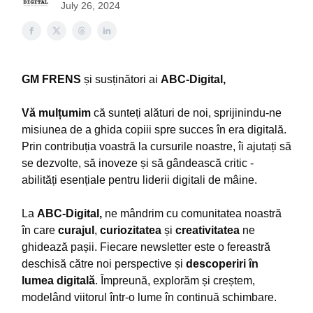
July 26, 2024
GM FRENS
și susținători ai
ABC-Digital,
Vă mulțumim
că sunteți alături de noi, sprijinindu-ne
misiunea de a ghida copiii spre succes în era digitală.
Prin contribuția voastră la cursurile noastre, îi ajutați să
se dezvolte, să inoveze și să gândească critic -
abilități esențiale pentru liderii digitali de mâine.
La
ABC-Digital,
ne mândrim cu comunitatea noastră
în care
curajul
,
curiozitatea
și
creativitatea
ne
ghidează pașii. Fiecare newsletter este o fereastră
deschisă către noi perspective și
descoperiri în
lumea digitală
. Împreună, explorăm și creștem,
modelând viitorul într-o lume în continuă schimbare.