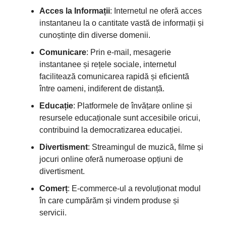
Acces la Informații
: Internetul ne oferă acces
instantaneu la o cantitate vastă de informații și
cunoștințe din diverse domenii.
Comunicare
: Prin e-mail, mesagerie
instantanee și rețele sociale, internetul
facilitează comunicarea rapidă și eficientă
între oameni, indiferent de distanță.
Educație
: Platformele de învățare online și
resursele educaționale sunt accesibile oricui,
contribuind la democratizarea educației.
Divertisment
: Streamingul de muzică, filme și
jocuri online oferă numeroase opțiuni de
divertisment.
Comerț
: E-commerce-ul a revoluționat modul
în care cumpărăm și vindem produse și
servicii.